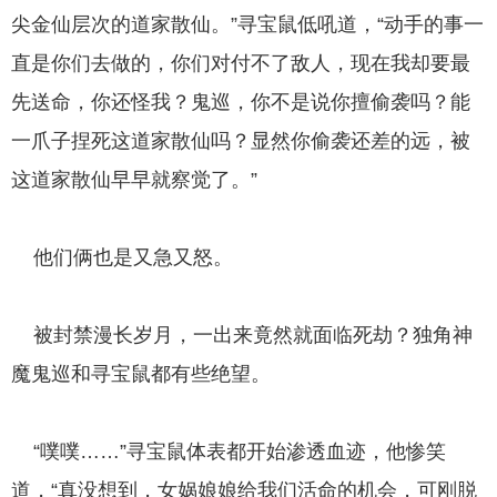
尖金仙层次的道家散仙。”寻宝鼠低吼道，“动手的事一
直是你们去做的，你们对付不了敌人，现在我却要最
先送命，你还怪我？鬼巡，你不是说你擅偷袭吗？能
一爪子捏死这道家散仙吗？显然你偷袭还差的远，被
这道家散仙早早就察觉了。”
他们俩也是又急又怒。
被封禁漫长岁月，一出来竟然就面临死劫？独角神
魔鬼巡和寻宝鼠都有些绝望。
“噗噗……”寻宝鼠体表都开始渗透血迹，他惨笑
道，“真没想到，女娲娘娘给我们活命的机会，可刚脱