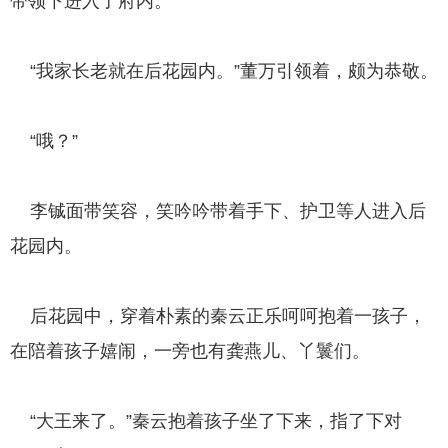
带领下进入了府内。
“我家长老就在后花园内。”董万引领着，颇为恭敬。
“哦？”
李铖面带笑容，笑吟吟带着手下、护卫等人进入后
花园内。
后花园中，穿着朴素的秦云正乐呵呵抱着一孩子，
在陪着孩子嬉闹，一旁也有龚燕儿、丫鬟们。
“大王来了。”秦云抱着孩子坐了下来，指了下对