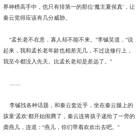
界神榜高手中，也只有排第一的那位‘魔主夏侯真’，让
秦云觉得应该有几分威胁。
“孟长老不在意，寡人却不能不来。”李铖笑道，“说
起来，我和孟长老年龄也相差无几，不过这修行上，
我至今都没入先天。比孟长老却是差远了。”
……
李铖找各种话题，和秦云套近乎，坐在秦云腿上的
孩童‘孟欢’都开始闹腾了，秦云连将孩子递给了一旁的
龚燕儿，连道：“燕儿，你们带着欢欢出去吧。”