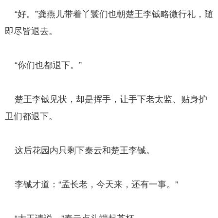
“好。”龚燕儿带着丫鬟们也朝楚王李铖略微行礼，随
即尽皆退去。
“你们也都退下。”
楚王李铖见状，却是挥手，让手下老太监、贴身护
卫们都退下。
这后花园内只剩下秦云和楚王李铖。
李铖才道：“孟长老，今天来，还有一事。”